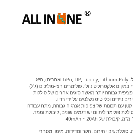
סוללת ליתיום פולימר, או נכון יותר סוללת פולימר ליתיום-יון (מקוצרת ל- LiPo, LIP, Li-poly, Lithium-Poly ואחרים), היא
מקום אלקטרוליט נוזלי. פולימרים חצי-מוליכים (ג'ל)
ספציפית גבוהה יותר מאשר סוגים אחרים של סוללות
 ניידים וכלי טיס נשלטים על ידי רדיו.
קטן עם תכונות של צפיפות אנרגיה גבוהה, מתח עבודה
סוללת פולימר ליתיום יש דגמים שונים, קיבולת וממד.
רוניקה רפואית, סוללת גיבוי חירום, חקר ומדידות, מימון מסחרי,