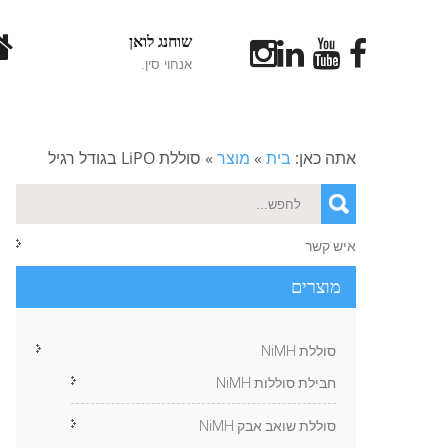
שוחנג לואן
אנחוי סין.
אתה כאן:
בית
»
מוצר
»
סוללת LiPO בגודל רגיל
איש קשר
מוצרים
סוללת NiMH
חבילת סוללות NiMH
סוללת שואב אבק NiMH