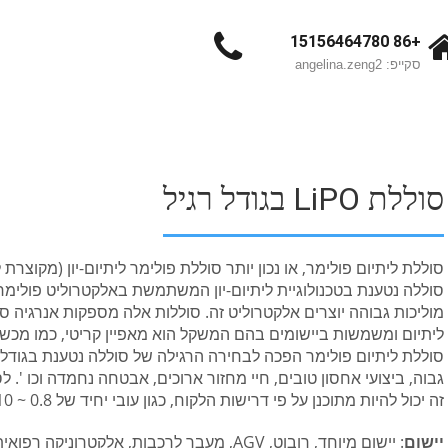
+86 15156464780
סקייפ: angelina.zeng2
סוללת LiPO בגודל רגיל
סוללה נטענת בטכנולוגיית ליתיום-יון המשתמשת באלקטרוליט פולימרי ב
מוליכות גבוהה יוצרים אלקטרוליט זה. סוללות אלה מספקות אנרגיה 
ליתיום ומשמשות ביישומים בהם המשקל הוא מאפיין קריטי, כמו מכשירים
סוללת ליתיום פולימר הפכה לבחירה הרגילה של סוללה נטענת בגודל 
גבוה, ביצועי אחסון טובים, חיי מחזור ארוכים, אבטחה נחמדה וכו '. ל
זה יכול להיות מתוכנן על פי דרישות הלקוח, כגון עובי יחיד של 0.8 ~ 10 מ"מ, קיבולת של 40mAh ~ 20Ah.
יישום
: יישום מיוחד, רובוט, AGV, מעבר לרכבות, אלקט