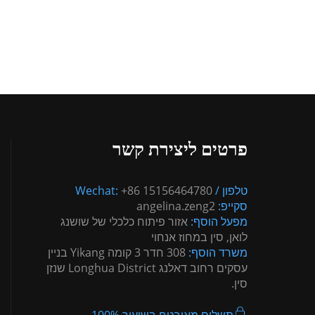
פרטים ליצירת קשר
טלפון / Wechat:
+86 15156464780
סקייפ:
angelina.zeng2
מפעל הוסף:
אזור פיתוח כלכלי של שושנג
לואן, סין במחוז אנחוי
משרד הוסף:
308 חדר 3 קומה Yikang בניין
עסקים רחוב דאלנג Longhua District שנזן
סין.
תשלום מאובטח בשיעור 100%