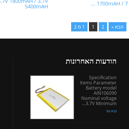
3.7V 1800mAH / 3.7V
1700mAH / 7 ...
5400mAH
הבא »
2
1
1 מ 2
הודעות האחרונות
Specification
Items Parameter
Battery model
AIN106090
Nominal voltage
3.7V Minimum...
קרא עוד