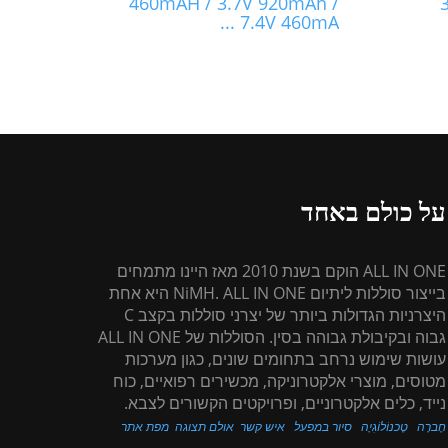
460mAH / 3.7V 920mAh /
7.4V 460mA ...
על כולם באחד
ALL IN ONE הוקם בשנת 2010 מאז היינו מתמחים
בייצור סוללות ליתיום NiMH. ALL IN ONE היא אחת
היצרניות הגדולות ביותר של יצרני סוללות בקצב C
גבוה ובקיבולת גבוהה בסין. הסוללות של ALL IN ONE
עושות שימוש נרחב בתחומים שונים, כגון מערכות
מטוסים, מוצרי אלקטרוניקה, מכשירים רפואיים, כוח
נייד, כלים אלקטרוניים, ופרויקטים הקשורים לצבא.
חֶברָה
טֶכנוֹלוֹגִיָה
סיור במפעל
איש קשר
אולם תצוגה
מפת אתר