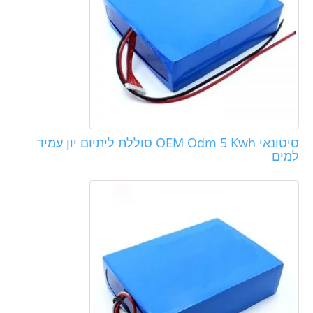
סיטונאי OEM Odm 5 Kwh סוללת ליתיום יון עמיד
למים