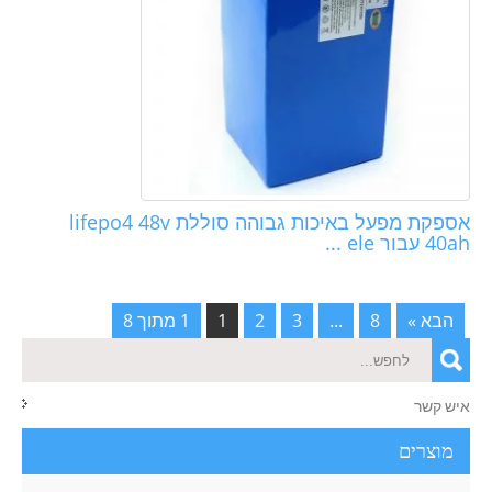
אספקת מפעל באיכות גבוהה סוללת lifepo4 48v
40ah עבור ele ...
הבא »
8
...
3
2
1
1 מתוך 8
איש קשר
מוצרים