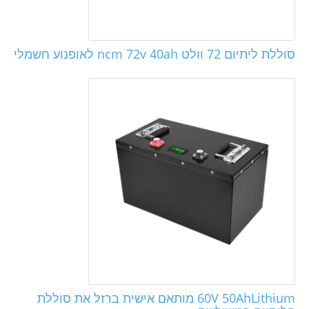
סוללת ליתיום 72 וולט ncm 72v 40ah לאופנוע חשמלי
60V 50AhLithium מותאם אישית ברזל את סוללת