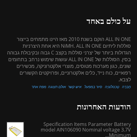
על כולם באחד
ALL IN ONE הוקם בשנת 2010 מאז היינו מתמחים בייצור
סוללות ליתיום NiMH. ALL IN ONE היא אחת היצרניות
הגדולות ביותר של יצרני סוללות בקצב C גבוה ובקיבולת גבוהה
בסין. הסוללות של ALL IN ONE עושות שימוש נרחב בתחומים
שונים, כגון מערכות מטוסים, מוצרי אלקטרוניקה, מכשירים
רפואיים, כוח נייד, כלים אלקטרוניים, ופרויקטים הקשורים
לצבא.
חֶברָה
טֶכנוֹלוֹגִיָה
סיור במפעל
איש קשר
אולם תצוגה
מפת אתר
הודעות האחרונות
Specification Items Parameter Battery
model AIN106090 Nominal voltage 3.7V
Minimum...