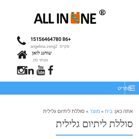
+86 15156464780
סקייפ: angelina.zeng2
שוחנג לואן
אנחוי סין.
תַפרִיט
אתה כאן:
בית
»
מוצר
»
סוללת ליתיום גלילית
סוללת ליתיום גלילית