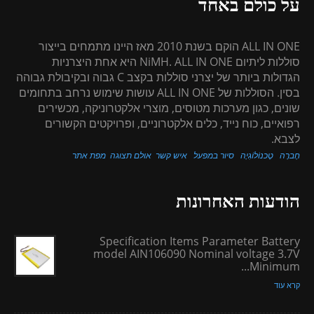
על כולם באחד
ALL IN ONE הוקם בשנת 2010 מאז היינו מתמחים בייצור
סוללות ליתיום NiMH. ALL IN ONE היא אחת היצרניות
הגדולות ביותר של יצרני סוללות בקצב C גבוה ובקיבולת גבוהה
בסין. הסוללות של ALL IN ONE עושות שימוש נרחב בתחומים
שונים, כגון מערכות מטוסים, מוצרי אלקטרוניקה, מכשירים
רפואיים, כוח נייד, כלים אלקטרוניים, ופרויקטים הקשורים
לצבא.
חֶברָה
טֶכנוֹלוֹגִיָה
סיור במפעל
איש קשר
אולם תצוגה
מפת אתר
הודעות האחרונות
Specification Items Parameter Battery
model AIN106090 Nominal voltage 3.7V
Minimum...
קרא עוד